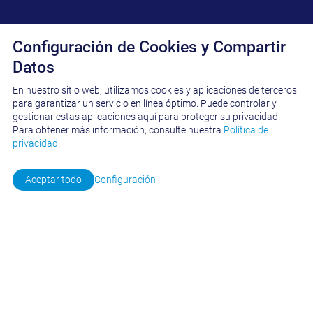
Configuración de Cookies y Compartir
Datos
En nuestro sitio web, utilizamos cookies y aplicaciones de terceros
para garantizar un servicio en línea óptimo. Puede controlar y
RED DE SOCIOS
gestionar estas aplicaciones aquí para proteger su privacidad.
Para obtener más información, consulte nuestra
Política de
Representación global competente
privacidad
.
Ponerse en contacto
Aceptar todo
Configuración
Mantenemos relaciones comerciales
transparentes y a largo plazo con nuestros
socios de ventas y servicios. Para nosotros
es importante estar representados